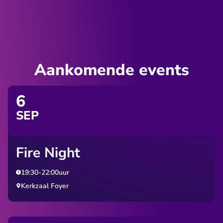
Aankomende events
6
SEP
Fire Night
19:30
-
22:00
uur
Kerkzaal Foyer