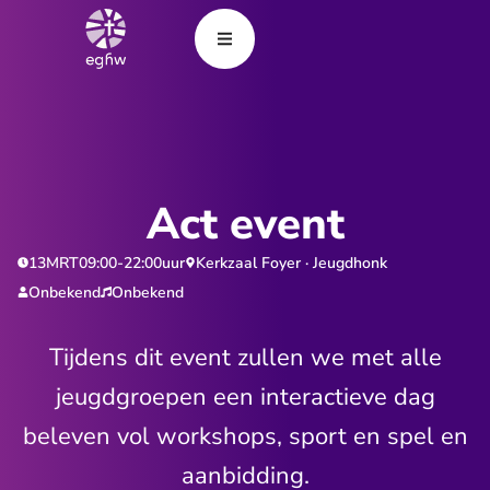
Act event
13
MRT
09:00
-
22:00
uur
Kerkzaal Foyer · Jeugdhonk
Onbekend
Onbekend
Tijdens dit event zullen we met alle
jeugdgroepen een interactieve dag
beleven vol workshops, sport en spel en
aanbidding.