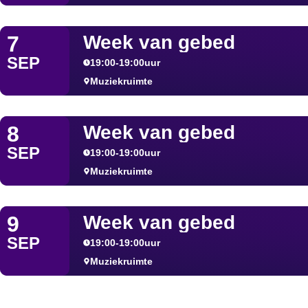
Week van gebed
7
SEP
19:00
-
19:00
uur
Muziekruimte
Week van gebed
8
SEP
19:00
-
19:00
uur
Muziekruimte
Week van gebed
9
SEP
19:00
-
19:00
uur
Muziekruimte