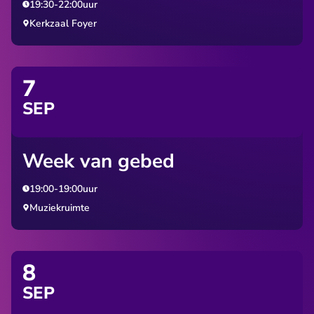
19:30
-
22:00
uur
Kerkzaal Foyer
7
SEP
Week van gebed
19:00
-
19:00
uur
Muziekruimte
8
SEP