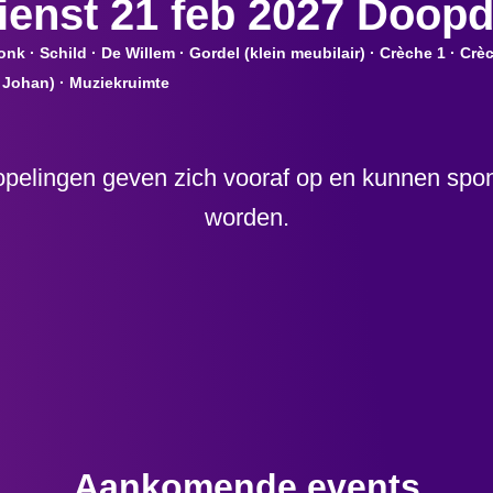
ienst 21 feb 2027 Doopd
k · Schild · De Willem · Gordel (klein meubilair) · Crèche 1 · Crèc
 Johan) · Muziekruimte
pelingen geven zich vooraf op en kunnen spon
worden.
Aankomende events