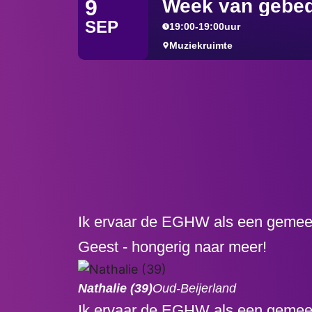
Week van gebe
9
SEP
19:00
-
19:00
uur
Muziekruimte
Ik ervaar de EGHW als een gemeente
Geest - hongerig naar meer!
Nathalie (39)
Oud-Beijerland
Ik ervaar de EGHW als een gemeente