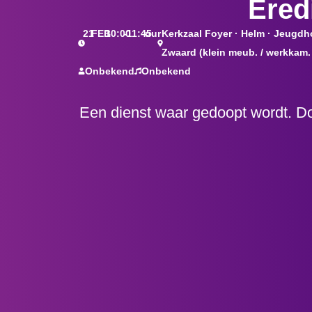
Ered
21
FEB
10:00
-
11:45
uur
Kerkzaal Foyer · Helm · Jeugdhon
Zwaard (klein meub. / werkkam.
Onbekend
Onbekend
Een dienst waar gedoopt wordt. Do