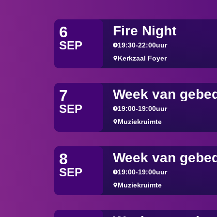
Fire Night
6
SEP
19:30
-
22:00
uur
Kerkzaal Foyer
Week van gebe
7
SEP
19:00
-
19:00
uur
Muziekruimte
Week van gebe
8
SEP
19:00
-
19:00
uur
Muziekruimte