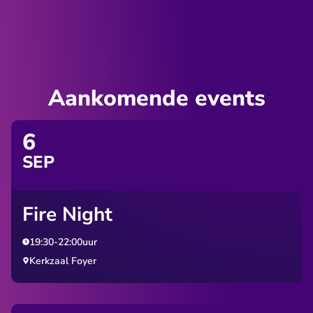
Aankomende events
6
SEP
Fire Night
19:30
-
22:00
uur
Kerkzaal Foyer