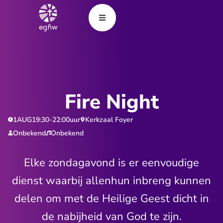
Fire Night
1
AUG
19:30
-
22:00
uur
Kerkzaal Foyer
Onbekend
Onbekend
Elke zondagavond is er eenvoudige
dienst waarbij allenhun inbreng kunnen
delen om met de Heilige Geest dicht in
de nabijheid van God te zijn.