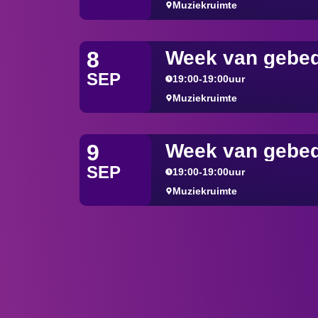
Muziekruimte
Week van gebe
8
SEP
19:00
-
19:00
uur
Muziekruimte
Week van gebe
9
SEP
19:00
-
19:00
uur
Muziekruimte