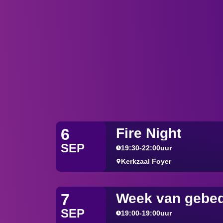
Fire Night
6
SEP
19:30
-
22:00
uur
Kerkzaal Foyer
Week van gebe
7
SEP
19:00
-
19:00
uur