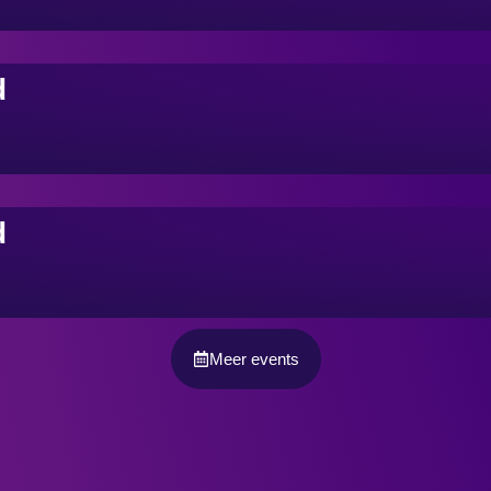
d
d
Meer events