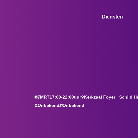
Diensten
7
MRT
17:00
-
22:00
uur
Kerkzaal Foyer · Schild H
Onbekend
Onbekend