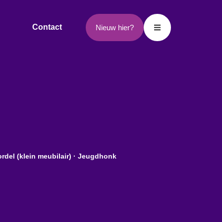
Contact
Nieuw hier?
rdel (klein meubilair) · Jeugdhonk